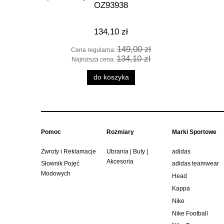
OZ93938
134,10 zł
149,00 zł
Cena regularna:
Cena
134,10 zł
Najniższa cena:
Najn
do koszyka
Pomoc
Rozmiary
Marki Sportowe
Zwroty i Reklamacje
Ubrania | Buty |
adidas
Akcesoria
Słownik Pojęć
adidas teamwear
Modowych
Head
Kappa
Nike
Nike Football