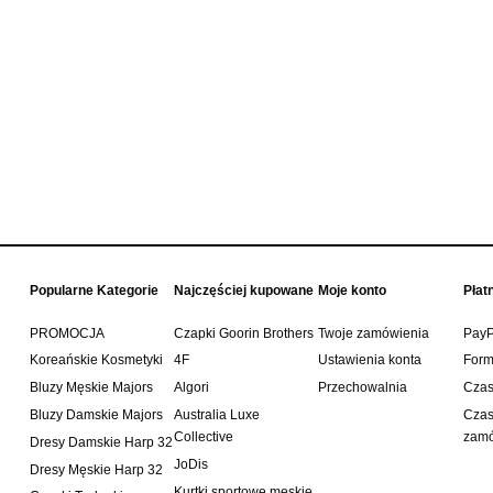
czarna OZ93364
OZ93756
161,10 zł
53,10 zł
179,00 zł
59,00 zł
 regularna:
Cena regularna:
161,10 zł
53,10 zł
iższa cena:
Najniższa cena:
do koszyka
do koszyka
Popularne Kategorie
Najczęściej kupowane
Moje konto
Płat
PROMOCJA
Czapki Goorin Brothers
Twoje zamówienia
PayP
Koreańskie Kosmetyki
4F
Ustawienia konta
Form
Bluzy Męskie Majors
Algori
Przechowalnia
Czas
Bluzy Damskie Majors
Australia Luxe
Czas 
Collective
zamó
Dresy Damskie Harp 32
JoDis
Dresy Męskie Harp 32
Kurtki sportowe męskie