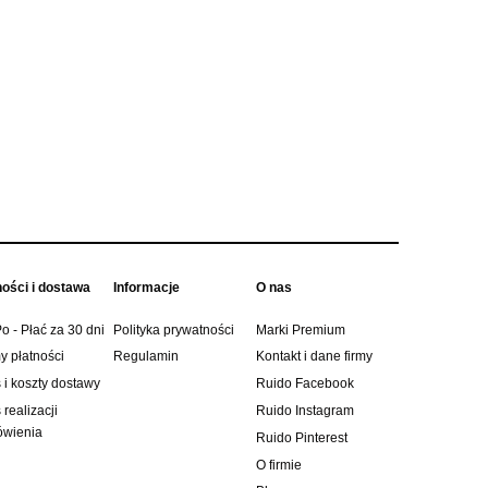
czarne OZ93933
granatow
134,10 zł
62,1
149,00 zł
Cena regularna:
Cena regular
134,10 zł
Najniższa cena:
Najniższa ce
do koszyka
do ko
ności i dostawa
Informacje
O nas
o - Płać za 30 dni
Polityka prywatności
Marki Premium
y płatności
Regulamin
Kontakt i dane firmy
 i koszty dostawy
Ruido Facebook
realizacji
Ruido Instagram
wienia
Ruido Pinterest
O firmie