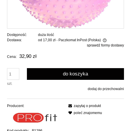
Dostępność:
duża ilość
Dostawa:
od 17,00 zł
- Paczkomat InPost
(Polska)
sprawdź formy dostawy
Cena nie zawiera ewentualnych kosztów płatności
32,90 zł
Cena:
do koszyka
szt.
dodaj do przechowalni
Producent:
zapytaj o produkt
poleć znajomemu
Kod produktu:
P1296