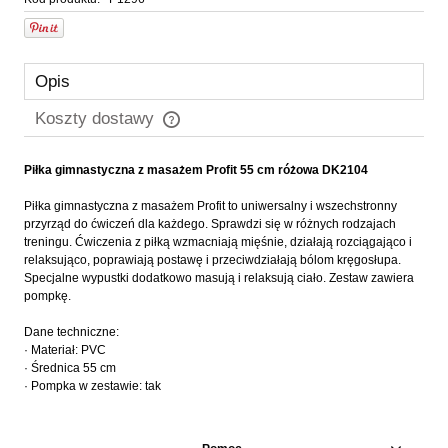
Opis
Koszty dostawy
Cena nie zawiera ewentualnych kosztów płatności
Piłka gimnastyczna z masażem Profit 55 cm różowa DK2104
Piłka gimnastyczna z masażem Profit to uniwersalny i wszechstronny
przyrząd do ćwiczeń dla każdego. Sprawdzi się w różnych rodzajach
treningu. Ćwiczenia z piłką wzmacniają mięśnie, działają rozciągająco i
relaksująco, poprawiają postawę i przeciwdziałają bólom kręgosłupa.
Specjalne wypustki dodatkowo masują i relaksują ciało. Zestaw zawiera
pompkę.
Dane techniczne:
· Materiał: PVC
· Średnica 55 cm
· Pompka w zestawie: tak