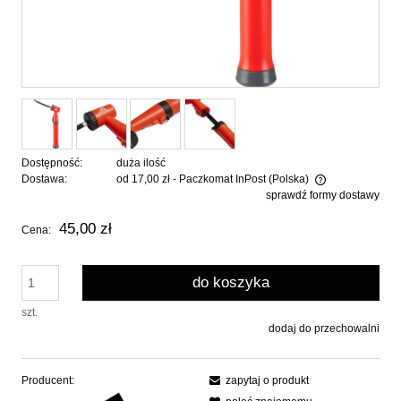
Dostępność:
duża ilość
Dostawa:
od 17,00 zł
- Paczkomat InPost
(Polska)
sprawdź formy dostawy
Cena nie zawiera ewentualnych kosztów płatności
45,00 zł
Cena:
do koszyka
szt.
dodaj do przechowalni
Producent:
zapytaj o produkt