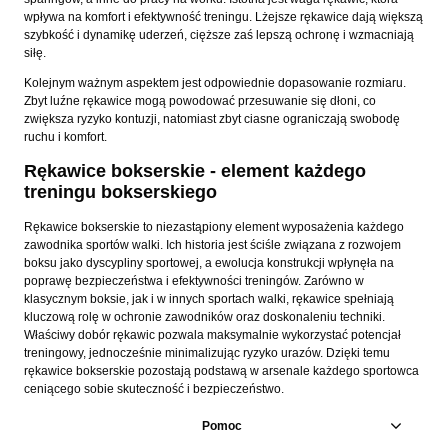
wpływa na komfort i efektywność treningu. Lżejsze rękawice dają większą
szybkość i dynamikę uderzeń, cięższe zaś lepszą ochronę i wzmacniają
siłę.
Kolejnym ważnym aspektem jest odpowiednie dopasowanie rozmiaru.
Zbyt luźne rękawice mogą powodować przesuwanie się dłoni, co
zwiększa ryzyko kontuzji, natomiast zbyt ciasne ograniczają swobodę
ruchu i komfort.
Rękawice bokserskie - element każdego
treningu bokserskiego
Rękawice bokserskie to niezastąpiony element wyposażenia każdego
zawodnika sportów walki. Ich historia jest ściśle związana z rozwojem
boksu jako dyscypliny sportowej, a ewolucja konstrukcji wpłynęła na
poprawę bezpieczeństwa i efektywności treningów. Zarówno w
klasycznym boksie, jak i w innych sportach walki, rękawice spełniają
kluczową rolę w ochronie zawodników oraz doskonaleniu techniki.
Właściwy dobór rękawic pozwala maksymalnie wykorzystać potencjał
treningowy, jednocześnie minimalizując ryzyko urazów. Dzięki temu
rękawice bokserskie pozostają podstawą w arsenale każdego sportowca
ceniącego sobie skuteczność i bezpieczeństwo.
Pomoc