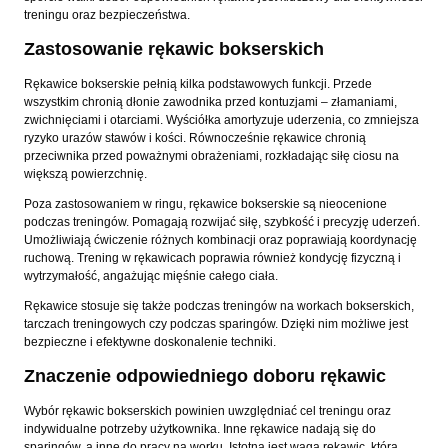
treningu oraz bezpieczeństwa.
Zastosowanie rękawic bokserskich
Rękawice bokserskie pełnią kilka podstawowych funkcji. Przede
wszystkim chronią dłonie zawodnika przed kontuzjami – złamaniami,
zwichnięciami i otarciami. Wyściółka amortyzuje uderzenia, co zmniejsza
ryzyko urazów stawów i kości. Równocześnie rękawice chronią
przeciwnika przed poważnymi obrażeniami, rozkładając siłę ciosu na
większą powierzchnię.
Poza zastosowaniem w ringu, rękawice bokserskie są nieocenione
podczas treningów. Pomagają rozwijać siłę, szybkość i precyzję uderzeń.
Umożliwiają ćwiczenie różnych kombinacji oraz poprawiają koordynację
ruchową. Trening w rękawicach poprawia również kondycję fizyczną i
wytrzymałość, angażując mięśnie całego ciała.
Rękawice stosuje się także podczas treningów na workach bokserskich,
tarczach treningowych czy podczas sparingów. Dzięki nim możliwe jest
bezpieczne i efektywne doskonalenie techniki.
Znaczenie odpowiedniego doboru rękawic
Wybór rękawic bokserskich powinien uwzględniać cel treningu oraz
indywidualne potrzeby użytkownika. Inne rękawice nadają się do
sparingów, a inne do pracy na worku. Istotna jest waga rękawic, która