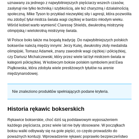
uznawany za jednego z najwybitniejszych pięściarzy wszech czasów,
zasłynął nie tylko techniką i szybkością, ale też charyzmą i działalnością
społeczną. Mike Tyson to przykład niezwykłej siły i agresji, która pozwoliła
mu zdobyć tytuł mistrza świata wagi ciężkiej w bardzo młodym wieku.
Wśród kobiet warto wymienić Claressę Shields, dwukrotną mistrzynię
olimpijską i wielokrotną mistrzynię świata.
W Polsce boks także ma bogatą tradycję. Do najwybitniejszych polskich
bokserów należą między innymi: Jerzy Kulej, dwukrotny złoty medalista
olimpijski, Tomasz Adamek, znany zawodnik wagi ciężkiej i półciężkiej,
czy Dariusz Michalczewski, który przez wiele lat był mistrzem świata w
kategorii półciężkiej. W kobiecym boksie polskim symbolem jest Ewa
Piątkowska, która zdobyła wiele prestiżowych tytułów na arenie
międzynarodowej.
Nie znaleziono produktów spełniających podane kryteria.
Historia rękawic bokserskich
Rękawice bokserskie, choć dziś są podstawowym wyposażeniem
każdego pięściarza, przez wiele lat nie były stosowane. W początkach
boksu walki odbywały się na gołe pięści, co często prowadziło do
poważnych kontuzji. Wprowadzenie rękawic poprawiło bezpieczeństwo