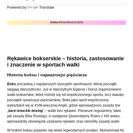
Powered by
Translate
Rękawice bokserskie – historia, zastosowanie
i znaczenie w sportach walki
Historia boksu i najważniejsi pięściarze
Boks
jest jedną z najstarszych dyscyplin sportowych, której początki
sięgają starożytności. Już w starożytnym Egipcie i Grecji organizowano
walki bokserskie, które różniły się od współczesnego sportu, lecz dawały
początek rywalizacji pięściarskiej. Boks jako sport współczesny
wykształcił się w XVIII-wiecznej Anglii, gdzie wprowadzono zasady tzw.
„
bare-knuckle boxing
” – walki bez rękawic. Pierwsze regulaminy, takie
jak zasady Billa Roxiego, a następnie Queensberry Rules z XIX wieku,
wprowadziły obowiązek używania rękawic oraz określiły zasady walki.
W historii boksu pojawiło się wiele legendarnych postaci. Muhammad Ali,