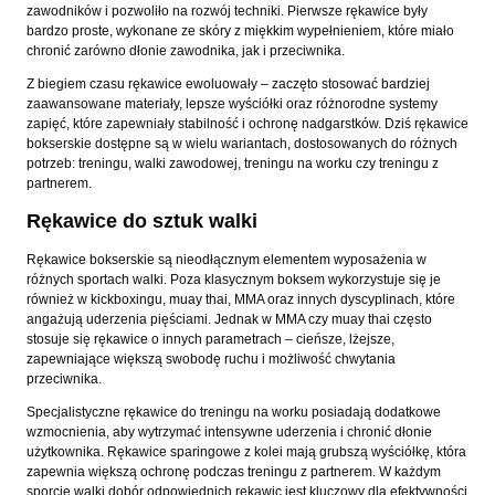
zawodników i pozwoliło na rozwój techniki. Pierwsze rękawice były
bardzo proste, wykonane ze skóry z miękkim wypełnieniem, które miało
chronić zarówno dłonie zawodnika, jak i przeciwnika.
Z biegiem czasu rękawice ewoluowały – zaczęto stosować bardziej
zaawansowane materiały, lepsze wyściółki oraz różnorodne systemy
zapięć, które zapewniały stabilność i ochronę nadgarstków. Dziś rękawice
bokserskie dostępne są w wielu wariantach, dostosowanych do różnych
potrzeb: treningu, walki zawodowej, treningu na worku czy treningu z
partnerem.
Rękawice do sztuk walki
Rękawice bokserskie są nieodłącznym elementem wyposażenia w
różnych sportach walki. Poza klasycznym boksem wykorzystuje się je
również w kickboxingu, muay thai, MMA oraz innych dyscyplinach, które
angażują uderzenia pięściami. Jednak w MMA czy muay thai często
stosuje się rękawice o innych parametrach – cieńsze, lżejsze,
zapewniające większą swobodę ruchu i możliwość chwytania
przeciwnika.
Specjalistyczne rękawice do treningu na worku posiadają dodatkowe
wzmocnienia, aby wytrzymać intensywne uderzenia i chronić dłonie
użytkownika. Rękawice sparingowe z kolei mają grubszą wyściółkę, która
zapewnia większą ochronę podczas treningu z partnerem. W każdym
sporcie walki dobór odpowiednich rękawic jest kluczowy dla efektywności