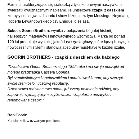
Farm
, charakteryzujące się siateczką z tyłu, kolorowymi naszywkami
zwierząt i dwuznacznymi napisami. Te unisexowe
czapki z daszkiem
zdobyły serca gwiazd sportu i show-biznesu, w tym Messiego, Neymara,
Roberta Lewandowskiego czy Enrique Iglesiasa.
Sukces Goorin Brothers
wynika z połączenia bogatej historii,
najlepszych materiałów i innowacyjnego wzornictwa. Marka od ponad
120 lat produkuje wysokiej jakości
nakrycia głowy
, które łączą klasykę z
nowoczesnym stylem i stanowią absolutny must-have w każdej szafie.
GOORIN BROTHERS - czapki z daszkiem dla każdego
"Dziedzictwo Goorin Brothers sięga 1895 roku i ma swoje początki od
mojego pradziadka Cassela Goorina.
Był rzemieślniczym kapelusznikiem i podróżował konno, aby szerzyć
swoje rzemiosło i uczciwą reputację.
Dziedzictwo rodzinne trwa nadal, już cztery pokolenia później, aby
zapewnić wymagającym użytkownikom kapelusze niezwykłe i
renomowane czapki."
Ben Goorin
Kapelusznik w czwartym pokoleniu.