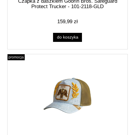
Czapka z daszkiem Goorin Bros. Safeguard
Protect Trucker - 101-2118-GLD
159,99 zł
do koszyka
promocja