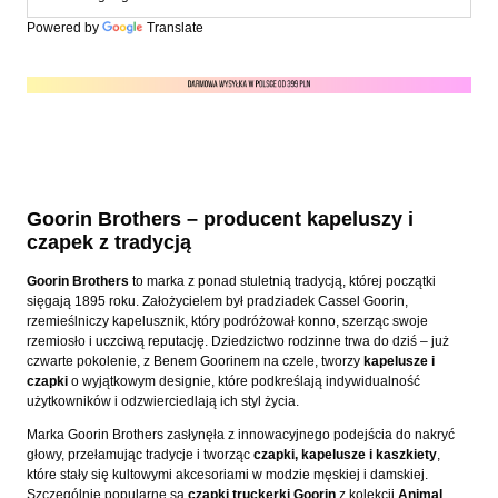
Powered by
Translate
Goorin Brothers – producent kapeluszy i
czapek z tradycją
Goorin Brothers
to marka z ponad stuletnią tradycją, której początki
sięgają 1895 roku. Założycielem był pradziadek Cassel Goorin,
rzemieślniczy kapelusznik, który podróżował konno, szerząc swoje
rzemiosło i uczciwą reputację. Dziedzictwo rodzinne trwa do dziś – już
czwarte pokolenie, z Benem Goorinem na czele, tworzy
kapelusze i
czapki
o wyjątkowym designie, które podkreślają indywidualność
użytkowników i odzwierciedlają ich styl życia.
Marka Goorin Brothers zasłynęła z innowacyjnego podejścia do nakryć
głowy, przełamując tradycje i tworząc
czapki, kapelusze i kaszkiety
,
które stały się kultowymi akcesoriami w modzie męskiej i damskiej.
Szczególnie popularne są
czapki truckerki Goorin
z kolekcji
Animal