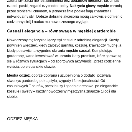
Żadna stylizacja nie jest kompletna bez
dodatków męskich
, takich jak
czapki, paski, zegarki czy modne torby.
Nakrycia głowy męskie
chronią
przed słońcem i chłodem, a jednocześnie podkreślają charakter i
indywidualny styl. Dobrze dobrane akcesoria mogą całkowicie odmienić
codzienny strój i nadać mu nowoczesnego wyglądu.
Casual i elegancja – równowaga w męskiej garderobie
Nowoczesny mężczyzna łączy styl casual z odrobiną elegancji. Każdy
powinien wiedzieć, kiedy założyć garnitur, koszulę, krawat czy muchę, a
kiedy postawić na wygodne
ubrania męskie casual
. Kompletując
garderobę, warto inwestować w ubrania klasy premium, które sprawdzą
się w różnych sytuacjach – od sportowych aktywności, przez codzienne
wyjścia, po eleganckie okazje.
Męska odzież
, dobrze dobrana i uzupełniona o dodatki, pozwala
stworzyć garderobę pełną stylu, wygody i funkcjonalności. Od
casualowych T-shirtów, przez bluzy i spodnie dresowe, po eleganckie
koszule i swetry – każdy nowoczesny mężczyzna znajdzie tu coś dla
siebie.
ODZIEŻ MĘSKA