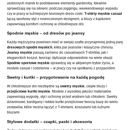
ulubionych marek to podstawowe elementy garderoby. Idealnie
sprawdzają się na siłowni, podczas joggingu, weekendowego wypadu
czy w pracy w luźniejszym biurowym dress code.
T-shirty męskie casual
łączą sportowy styl z nowoczesnym designem, a bluzy z kapturem
zapewniają komfort i ochronę w chłodniejsze dni.
Spodnie męskie – od dresów po jeansy
Każdy mężczyzna powinien mieć w swojej szafie przynajmniej jedną parę
dresowych spodni męskich
, kilka par jeansów i klasyczne chinosy.
Jeansy męskie
pasują zarówno do casualowych T-shirtów, jak i
eleganckich koszul, tworząc stylizacje odpowiednie na wiele okazji.
Spodnie sportowe męskie
sprawdzą się w aktywnym trybie życia, a
modele casual i codzienne – w pracy czy na spotkaniu z przyjaciółmi.
Swetry i kurtki – przygotowanie na każdą pogodę
W chłodniejsze dni niezbędne są
swetry męskie
, ciepłe bluzy i
przejściowe kurtki męskie
. Modele z wysokiej jakości materiałów
zapewniają wygodę, styl i ochronę przed wiatrem lub chłodem. Swetry
dzianinowe, kardigany i lekkie kurtki przejściowe tworzą bazę do wielu
zestawów, które można łączyć z T-shirtami, koszulami lub luźnymi
bluzami.
Stylowe dodatki – czapki, paski i akcesoria