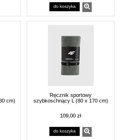
do koszyka
Ręcznik sportowy
30 cm)
szybkoschnący L (80 x 170 cm)
-20S
4F 4FRSS26ATOWU085-22S
109,00 zł
do koszyka