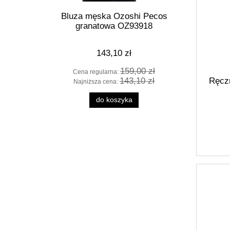
Bluza męska Ozoshi Pecos
Koszulk
granatowa OZ93918
cz
143,10 zł
159,00 zł
Cena regularna:
Cen
143,10 zł
Ręcz
Najniższa cena:
Naj
do koszyka