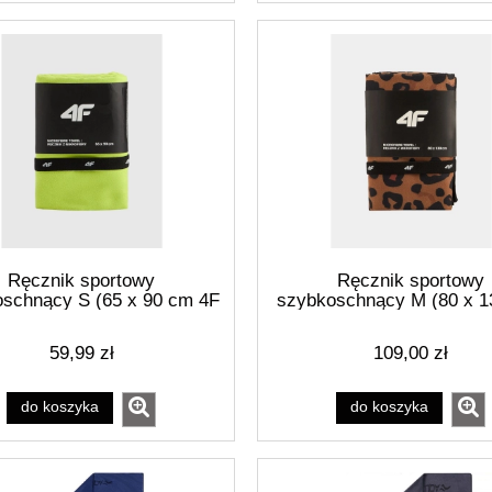
Ręcznik sportowy
Ręcznik sportowy
schnący S (65 x 90 cm 4F
szybkoschnący M (80 x 1
RSS26ATOWU081-45S
4F 4FRSS26ATOWF104
59,99 zł
109,00 zł
do koszyka
do koszyka