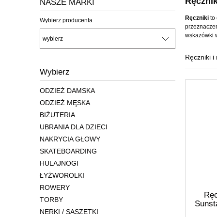
Ręcznik
NASZE MARKI
Ręczniki
to 
Wybierz producenta
przeznaczen
wskazówki w
Ręczniki i
Wybierz
ODZIEŻ DAMSKA
ODZIEŻ MĘSKA
BIŻUTERIA
UBRANIA DLA DZIECI
NAKRYCIA GŁOWY
SKATEBOARDING
HULAJNOGI
ŁYŻWOROLKI
ROWERY
Ręc
TORBY
Sunst
NERKI / SASZETKI