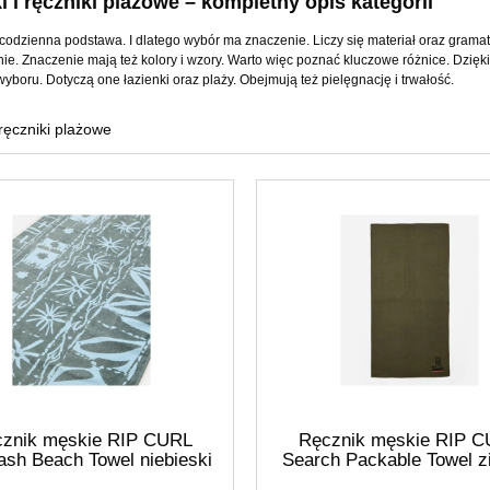
i i ręczniki plażowe – kompletny opis kategorii
codzienna podstawa. I dlatego wybór ma znaczenie. Liczy się materiał oraz gramatu
ie. Znaczenie mają też kolory i wzory. Warto więc poznać kluczowe różnice. Dzięki
yboru. Dotyczą one łazienki oraz plaży. Obejmują też pielęgnację i trwałość.
 ręczniki plażowe
znik męskie RIP CURL
Ręcznik męskie RIP 
ash Beach Towel niebieski
Search Packable Towel z