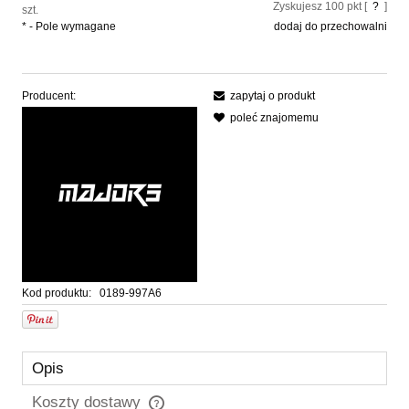
Zyskujesz
100
pkt [
?
]
szt.
*
- Pole wymagane
dodaj do przechowalni
Producent:
zapytaj o produkt
poleć znajomemu
Kod produktu:
0189-997A6
Opis
Koszty dostawy