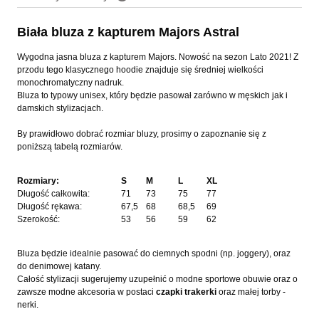
Cena nie zawiera ewentualnych kosztów płatności
Biała bluza z kapturem Majors Astral
Wygodna jasna bluza z kapturem Majors. Nowość na sezon Lato 2021! Z
przodu tego klasycznego hoodie znajduje się średniej wielkości
monochromatyczny nadruk.
Bluza to typowy unisex, który będzie pasował zarówno w męskich jak i
damskich stylizacjach.
By prawidłowo dobrać rozmiar bluzy, prosimy o zapoznanie się z
poniższą tabelą rozmiarów.
Rozmiary:
S
M
L
XL
Długość całkowita:
71
73
75
77
Długość rękawa:
67,5
68
68,5
69
Szerokość:
53
56
59
62
Bluza będzie idealnie pasować do ciemnych spodni (np. joggery), oraz
do denimowej katany.
Całość stylizacji sugerujemy uzupełnić o modne sportowe obuwie oraz o
zawsze modne akcesoria w postaci
czapki trakerki
oraz małej torby -
nerki.