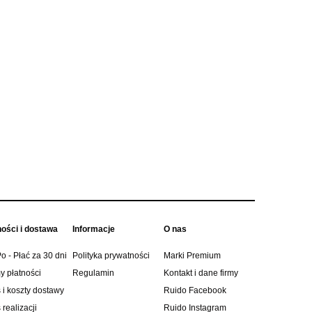
rna
Koszulka męska Ozoshi TSH01
Bluza męska 
granatowa OZ93786
granatow
53,10 zł
143,
59,00 zł
Cena regularna:
Cena regularn
53,10 zł
Najniższa cena:
Najniższa cen
do koszyka
do ko
ności i dostawa
Informacje
O nas
o - Płać za 30 dni
Polityka prywatności
Marki Premium
y płatności
Regulamin
Kontakt i dane firmy
 i koszty dostawy
Ruido Facebook
realizacji
Ruido Instagram