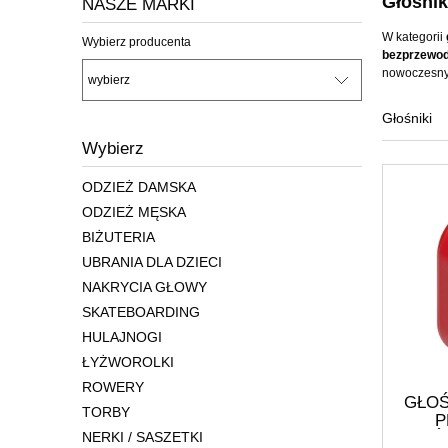
Głośnik
NASZE MARKI
W kategorii
Wybierz producenta
bezprzewod
nowoczesnym
Głośniki
Wybierz
ODZIEŻ DAMSKA
ODZIEŻ MĘSKA
BIŻUTERIA
UBRANIA DLA DZIECI
NAKRYCIA GŁOWY
SKATEBOARDING
HULAJNOGI
ŁYŻWOROLKI
ROWERY
GŁO
TORBY
P
GŁOŚ
NERKI / SASZETKI