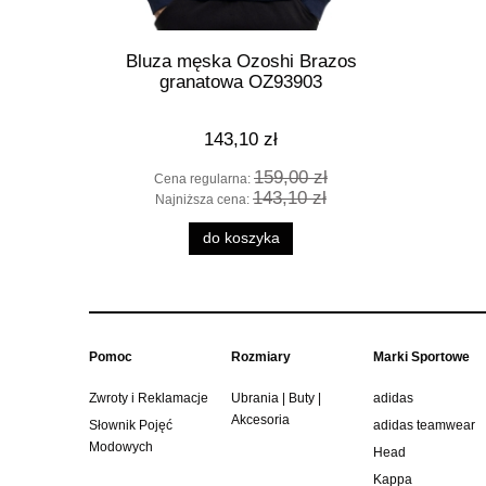
Bluza męska Ozoshi Brazos
Koszulk
granatowa OZ93903
143,10 zł
159,00 zł
Cena regularna:
Cen
143,10 zł
Najniższa cena:
Naj
do koszyka
Pomoc
Rozmiary
Marki Sportowe
Zwroty i Reklamacje
Ubrania | Buty |
adidas
Akcesoria
Słownik Pojęć
adidas teamwear
Modowych
Head
Kappa