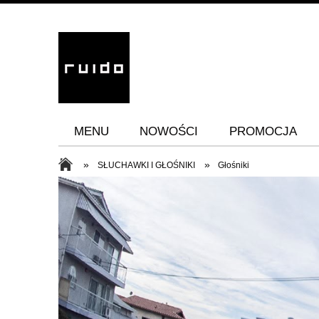
MENU
NOWOŚCI
PROMOCJA
»
»
SŁUCHAWKI I GŁOŚNIKI
Głośniki