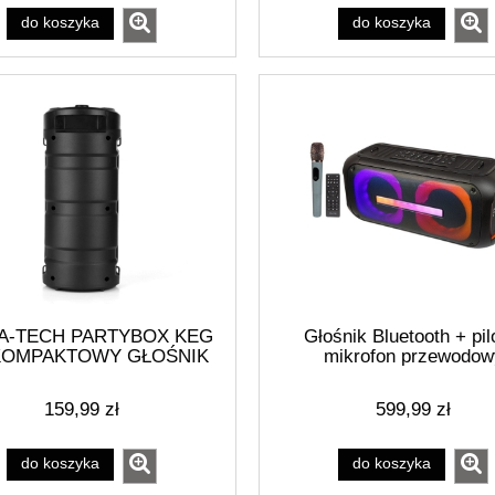
do koszyka
do koszyka
A-TECH PARTYBOX KEG
Głośnik Bluetooth + pil
 KOMPAKTOWY GŁOŚNIK
mikrofon przewodow
STEREOFONICZNY
ETOOTH Z RADIEM FM,
159,99 zł
599,99 zł
ARZACZEM MP3 MT3165
do koszyka
do koszyka