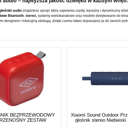
i audio – najwyższa jakość dźwięku w każdym wnętr
głośniki audio
znajdziesz sprzęt, który zapewnia czysty, wyraźny i dynamiczny dźw
owe Bluetooth
,
stereo
, systemy wielokanałowe oraz modele dedykowane do ki
 designem i intuicyjną obsługą, dzięki czemu łatwo dopasujesz je do swoich potr
ŚNIK BEZPRZEWODOWY
Xiaomi Sound Outdoor Pr
RZENOŚNY ZESTAW
głośnik stereo Niebieski
NOMÓWIĄCY 3W UMBRO