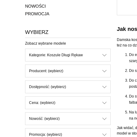
NOWOŚCI
PROMOCJA
Jak nos
WYBIERZ
Damska kosz
Zobacz wybrane modele
też na co d
Do e
Kategorie: Koszule Długi Rękaw
szar
Do s
Producent: (wybierz)
Do c
post
Dostępność: (wybierz)
Do s
falb
Cena: (wybierz)
Na l
na n
Nowość: (wybierz)
Jak widać, 
model w sto
Promocja: (wybierz)