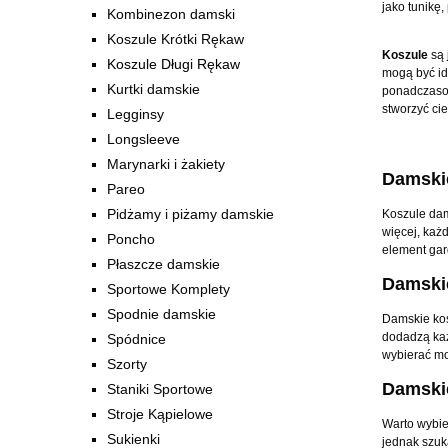
jako tunikę
Kombinezon damski
Koszule Krótki Rękaw
Koszule
są 
Koszule Długi Rękaw
mogą być id
Kurtki damskie
ponadczasow
stworzyć cie
Legginsy
Longsleeve
Marynarki i żakiety
Damskie
Pareo
Pidżamy i piżamy damskie
Koszule dam
więcej, każ
Poncho
element gard
Płaszcze damskie
Damskie
Sportowe Komplety
Spodnie damskie
Damskie kos
dodadzą każ
Spódnice
wybierać mo
Szorty
Damskie
Staniki Sportowe
Stroje Kąpielowe
Warto wybie
Sukienki
jednak szuk