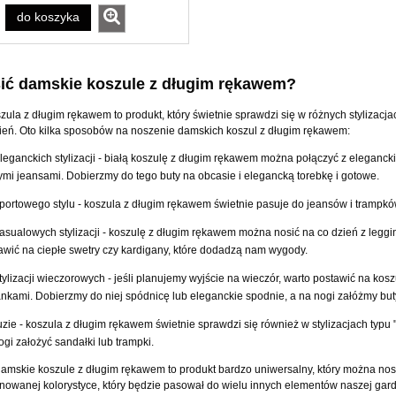
do koszyka
ić damskie koszule z długim rękawem?
ula z długim rękawem to produkt, który świetnie sprawdzi się w różnych stylizacja
zień. Oto kilka sposobów na noszenie damskich koszul z długim rękawem:
leganckich stylizacji - białą koszulę z długim rękawem można połączyć z eleganck
ymi jeansami. Dobierzmy do tego buty na obcasie i elegancką torebkę i gotowe.
portowego stylu - koszula z długim rękawem świetnie pasuje do jeansów i trampkó
asualowych stylizacji - koszulę z długim rękawem można nosić na co dzień z leggins
awić na ciepłe swetry czy kardigany, które dodadzą nam wygody.
tylizacji wieczorowych - jeśli planujemy wyjście na wieczór, warto postawić na k
ankami. Dobierzmy do niej spódnicę lub eleganckie spodnie, a na nogi załóżmy but
uzie - koszula z długim rękawem świetnie sprawdzi się również w stylizacjach typu 
ogi założyć sandałki lub trampki.
damskie koszule z długim rękawem to produkt bardzo uniwersalny, który można nosi
nowanej kolorystyce, który będzie pasował do wielu innych elementów naszej gard