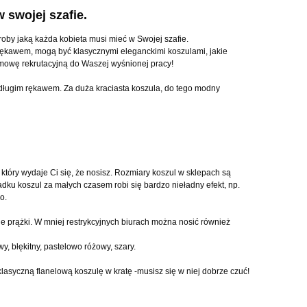
 swojej szafie.
oby jaką każda kobieta musi mieć w Swojej szafie.
ękawem, mogą być klasycznymi eleganckimi koszulami, jakie
ozmowę rekrutacyjną do Waszej wyśnionej pracy!
długim rękawem. Za duża kraciasta koszula, do tego modny
który wydaje Ci się, że nosisz. Rozmiary koszul w sklepach są
padku koszul za małych czasem robi się bardzo nieładny efekt, np.
o.
 prążki. W mniej restrykcyjnych biurach można nosić również
y, błękitny, pastelowo różowy, szary.
lasyczną flanelową koszulę w kratę -musisz się w niej dobrze czuć!