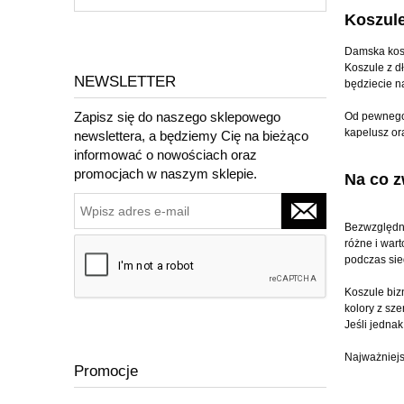
Koszule
Damska kosz
Koszule z d
NEWSLETTER
będziecie n
Zapisz się do naszego sklepowego
Od pewnego 
kapelusz or
newslettera, a będziemy Cię na bieżąco
informować o nowościach oraz
promocjach w naszym sklepie.
Na co z
Bezwzględni
różne i wart
podczas sied
Koszule biz
kolory z sz
Jeśli jednak
Najważniejs
Promocje