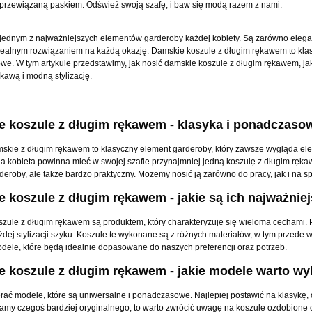
, przewiązaną paskiem. Odśwież swoją szafę, i baw się modą razem z nami.
jednym z najważniejszych elementów garderoby każdej kobiety. Są zarówno eleganck
ealnym rozwiązaniem na każdą okazję. Damskie koszule z długim rękawem to klas
e. W tym artykule przedstawimy, jak nosić damskie koszule z długim rękawem, jak
kawą i modną stylizację.
 koszule z długim rękawem - klasyka i ponadczaso
skie z długim rękawem to klasyczny element garderoby, który zawsze wygląda elega
da kobieta powinna mieć w swojej szafie przynajmniej jedną koszulę z długim ręk
eroby, ale także bardzo praktyczny. Możemy nosić ją zarówno do pracy, jak i na spo
 koszule z długim rękawem - jakie są ich najważnie
zule z długim rękawem są produktem, który charakteryzuje się wieloma cechami. Pr
dej stylizacji szyku. Koszule te wykonane są z różnych materiałów, w tym przede 
dele, które będą idealnie dopasowane do naszych preferencji oraz potrzeb.
 koszule z długim rękawem - jakie modele warto w
rać modele, które są uniwersalne i ponadczasowe. Najlepiej postawić na klasykę, c
amy czegoś bardziej oryginalnego, to warto zwrócić uwagę na koszule ozdobione