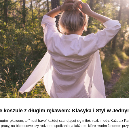
 koszule z długim rękawem: Klasyka i Styl w Jedn
ługim rękawem, to "must have" każdej szanującej się miłośniczki mody. Każda z Pań
do pracy, na biznesowe czy rodzinne spotkania, a także te, które swoim fasonem prz