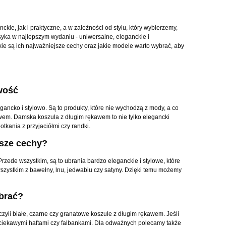
ie, jak i praktyczne, a w zależności od stylu, który wybierzemy,
yka w najlepszym wydaniu - uniwersalne, eleganckie i
ie są ich najważniejsze cechy oraz jakie modele warto wybrać, aby
wość
ncko i stylowo. Są to produkty, które nie wychodzą z mody, a co
awem. Damska koszula z długim rękawem to nie tylko elegancki
tkania z przyjaciółmi czy randki.
jsze cechy?
zede wszystkim, są to ubrania bardzo eleganckie i stylowe, które
wszystkim z bawełny, lnu, jedwabiu czy satyny. Dzięki temu możemy
ybrać?
zyli białe, czarne czy granatowe koszule z długim rękawem. Jeśli
 ciekawymi haftami czy falbankami. Dla odważnych polecamy także