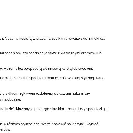
ch. Możemy nosić ją w pracy, na spotkania towarzyskie, randki czy
imi spodniami czy spódnicą, a także z klasycznymi czarnymi lub
w. Możemy też połączyć ją z dżinsową kurtką lub swetrem.
ami, rurkami lub spodniami typu chinos. W takiej stylizacji warto
oszulę z długim rękawem ozdobioną ciekawymi haftami czy
y na obcasie.
"na luzie". Możemy ją połączyć z krótkimi szortami czy spódniczką, a
ć w różnych stylizacjach. Warto postawić na klasykę i wybrać
eroby.