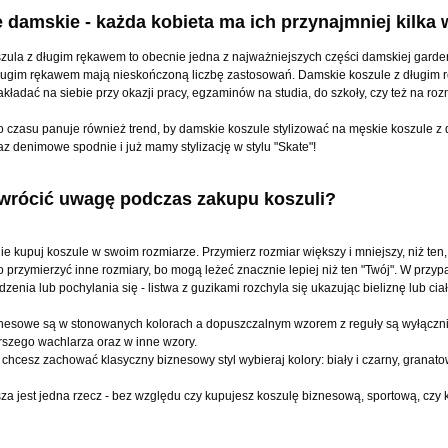
 damskie - każda kobieta ma ich przynajmniej kilka w
ula z długim rękawem to obecnie jedna z najważniejszych części damskiej garder
ługim rękawem mają nieskończoną liczbę zastosowań. Damskie koszule z długim r
akładać na siebie przy okazji pracy, egzaminów na studia, do szkoły, czy też na r
czasu panuje również trend, by damskie koszule stylizować na męskie koszule z 
az denimowe spodnie i już mamy stylizację w stylu "Skate"!
wrócić uwagę podczas zakupu koszuli?
e kupuj koszule w swoim rozmiarze. Przymierz rozmiar większy i mniejszy, niż ten, 
o przymierzyć inne rozmiary, bo mogą leżeć znacznie lepiej niż ten "Twój". W przy
zenia lub pochylania się - listwa z guzikami rozchyla się ukazując bieliznę lub ciał
nesowe są w stonowanych kolorach a dopuszczalnym wzorem z reguły są wyłącznie
erszego wachlarza oraz w inne wzory.
 chcesz zachować klasyczny biznesowy styl wybieraj kolory: biały i czarny, granatow
za jest jedna rzecz - bez względu czy kupujesz koszulę biznesową, sportową, czy k