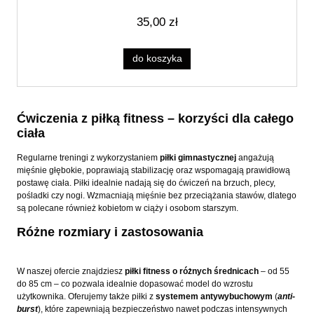
35,00 zł
do koszyka
Ćwiczenia z piłką fitness – korzyści dla całego
ciała
Regularne treningi z wykorzystaniem
piłki gimnastycznej
angażują
mięśnie głębokie, poprawiają stabilizację oraz wspomagają prawidłową
postawę ciała. Piłki idealnie nadają się do ćwiczeń na brzuch, plecy,
pośladki czy nogi. Wzmacniają mięśnie bez przeciążania stawów, dlatego
są polecane również kobietom w ciąży i osobom starszym.
Różne rozmiary i zastosowania
W naszej ofercie znajdziesz
piłki fitness o różnych średnicach
– od 55
do 85 cm – co pozwala idealnie dopasować model do wzrostu
użytkownika. Oferujemy także piłki z
systemem antywybuchowym
(
anti-
burst
), które zapewniają bezpieczeństwo nawet podczas intensywnych