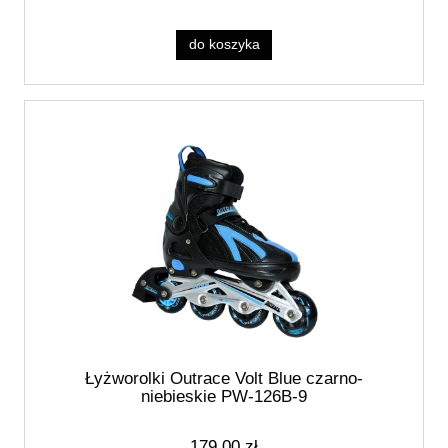
do koszyka
Łyżworolki Outrace Volt Blue czarno-
niebieskie PW-126B-9
179,00 zł