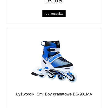
189,00 zł
do koszyka
Łyżworolki Smj Boy granatowe BS-901MA