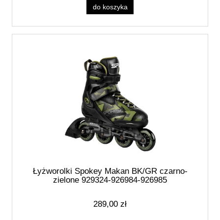
do koszyka
Łyżworolki Spokey Makan BK/GR czarno-
zielone 929324-926984-926985
289,00 zł