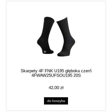
Skarpety 4F FNK U195 głęboka czerń
4FWAW25UFSOU195 20S
42,00 zł
do koszyka