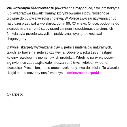
We wczesnym średniowieczu
powszechne były onuce, czyli prostokątne
lub kwadratowe kawałki tkaniny, którymi owijano stopy. Noszono je
głównie do butów z wysoką cholewą. W Polsce zwyczaj używania onuc
najdłużej przetrwał w wojsku-aż do lat 80. XX wieku. Onuce, podobnie do
skarpet, miały chronić stopy przed zimnem i zapobiegać otarciom. Ich
funkcja była przede wszystkim praktyczna, wygląd pozostawał
drugorzędny.
Dawniej skarpety wytwarzane były w pełni z materiałów naturalnych,
takich jak bawełna, jedwab czy wełna. Dopiero w roku 1938 nastąpił
kolejny rewolucyjny moment w ich produkcji. Wtedy to na rynku pojawił
się nylon, co zapoczątkowało mieszanie różnych włókien w jednej
skarpetce. Proces ten, nieco unowocześniony, trwa do dzisiaj. To właśnie
dzięki niemu możemy nosić wzorzyste,
śmieszne skarpetki
.
Skarpetki