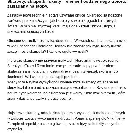
Skarpety, skarpetki, skiety – element codziennego ubioru,
zakładany na stopy.
Zastąpiły powszechnie niegdyś używane onuce. Skarpetki są noszone
zarówno przez mężczyzn, jak i kobiety w wielu kręgach kulturowych
świata. W minimalistycznej wersji mają one kształt ludzkiej stopy, a
przeważnie sięgają za kostki.
Obecnie skarpetki nosimy każdego dnia. W swoich szafach posiadamy je
w wielu fasonach i kolorach. Jednak nie zawsze tak było. Kiedy ludzie
zaczęli nosić skarpetki? I kto je w ogóle wymyślił?
Pierwsze skarpety nie przypominały tych, które znamy współcześnie.
Starożytni Grecy i Rzymianie, chcąc ochronić stopy przed brudem,
skaleczeniami i otarciami, osłaniali je włosami zwierząt, skórami lub
tkaninami. W II wieku n. e. nastąpił przełom.
Wtedy to w Rzymie wymyślono
udones
-szyte skarpety, wciągane na
stopy, kształtem bardzo przypominające współczesne. Były one jednak w
neutralnych kolorach, bo dziergano je z wełny. Śmieszne skarpetki, które
znamy dzisiaj pojawiły się dużo później.
Najstarsze skarpety, odnalezione podczas wykopalisk archeologicznych
w Egipcie, zostały wykonane na drutach. Pojawiające się ok. V w. n. e. w
Europie skarpetki, noszone głównie przez księży, uchodziły za symbol
czystości.