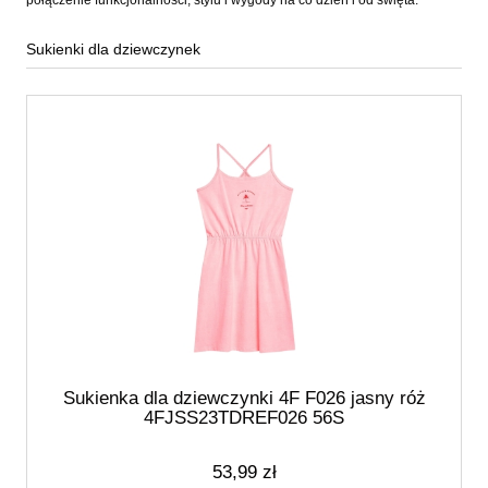
połączenie funkcjonalności, stylu i wygody na co dzień i od święta.
Sukienki dla dziewczynek
Sukienka dla dziewczynki 4F F026 jasny róż
4FJSS23TDREF026 56S
53,99 zł