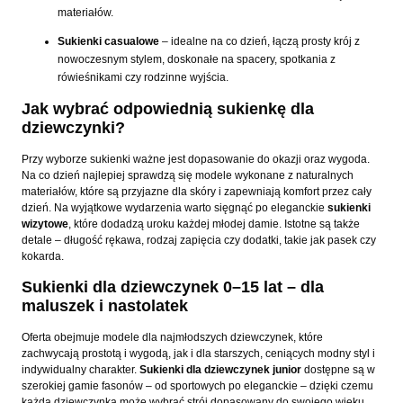
materiałów.
Sukienki casualowe
– idealne na co dzień, łączą prosty krój z
nowoczesnym stylem, doskonałe na spacery, spotkania z
rówieśnikami czy rodzinne wyjścia.
Jak wybrać odpowiednią sukienkę dla
dziewczynki?
Przy wyborze sukienki ważne jest dopasowanie do okazji oraz wygoda.
Na co dzień najlepiej sprawdzą się modele wykonane z naturalnych
materiałów, które są przyjazne dla skóry i zapewniają komfort przez cały
dzień. Na wyjątkowe wydarzenia warto sięgnąć po eleganckie
sukienki
wizytowe
, które dodadzą uroku każdej młodej damie. Istotne są także
detale – długość rękawa, rodzaj zapięcia czy dodatki, takie jak pasek czy
kokarda.
Sukienki dla dziewczynek 0–15 lat – dla
maluszek i nastolatek
Oferta obejmuje modele dla najmłodszych dziewczynek, które
zachwycają prostotą i wygodą, jak i dla starszych, ceniących modny styl i
indywidualny charakter.
Sukienki dla dziewczynek junior
dostępne są w
szerokiej gamie fasonów – od sportowych po eleganckie – dzięki czemu
każda dziewczynka może wybrać strój dopasowany do swojego wieku,