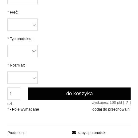
*
Płeć:
*
Typ produktu:
*
Rozmiar:
do koszyka
Zyskujesz
100
pkt [
?
]
szt.
*
- Pole wymagane
dodaj do przechowalni
Producent:
zapytaj o produkt