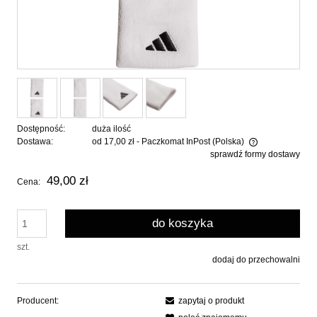
Dostępność:
duża ilość
Dostawa:
od 17,00 zł
- Paczkomat InPost
(Polska)
sprawdź formy dostawy
Cena nie zawiera ewentualnych kosztów płatności
49,00 zł
Cena:
do koszyka
szt.
dodaj do przechowalni
Producent:
zapytaj o produkt