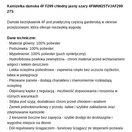
Kamizelka damska 4F F299 chłodny jasny szary 4FWAW25TVJAF299
27S
Damski bezrękawnik 4F jest praktyczną częścią garderobą w okresie
przejściowym, która oferuje niezwykłą wygodę.
Dane techniczne:
· Materiał główny: 100% poliester
· Podszewka: 100% poliester
· Wypełnienie: 100% poliester (puch syntetyczny)
· Hydrofobowa powłoka zewnętrzna - chroni materiał przed wchłanianiem
wilgoci i lekkim deszczem
· Lekka ocieplina poliestrowa - zapewnia ciepło bez uczucia ciężkości,
łatwa w pielęgnacji
· Pikowane panele - dodają charakteru i równomiernie rozkładają
ocieplinę
· Odpinany kaptur z regulacją - możliwość dopasowania i noszenia w
różnych warunkach
· Stójka pod szyją -dodatkowo chroni przed chłodem i wiatrem
· Zamek jednokierunkowy z przodu -łatwe i szybkie zakładanie oraz
zdejmowanie kamizelki
· 2 kieszenie boczne bez zapięcia - szybki dostęp do drobiazgów i
wygodne miejsce na dłonie
· Dół regulowany ściągaczem - tunelowy ściągacz ze stoperami pozwala