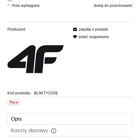
szt.
*
- Pole wymagane
dodaj do przechowalni
Producent:
zapytaj o produkt
poleć znajomemu
Kod produktu:
BL9KTY2OSE
Opis
Koszty dostawy
Cena nie zawiera ewentualnych kosztów płatności