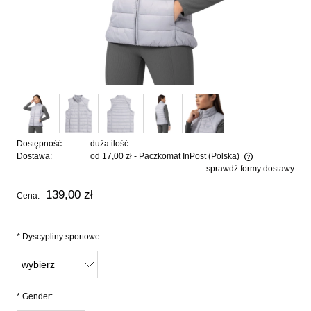
Dostępność:
duża ilość
Dostawa:
od 17,00 zł
- Paczkomat InPost
(Polska)
sprawdź formy dostawy
Cena nie zawiera ewentualnych kosztów płatności
139,00 zł
Cena:
*
Dyscypliny sportowe:
*
Gender: