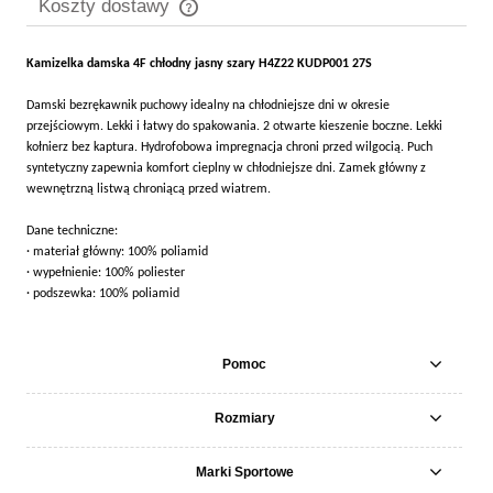
Koszty dostawy
Cena nie zawiera ewentualnych kosztów płatności
Kamizelka damska 4F chłodny jasny szary H4Z22 KUDP001 27S
Damski bezrękawnik puchowy idealny na chłodniejsze dni w okresie
przejściowym. Lekki i łatwy do spakowania. 2 otwarte kieszenie boczne. Lekki
kołnierz bez kaptura. Hydrofobowa impregnacja chroni przed wilgocią. Puch
syntetyczny zapewnia komfort cieplny w chłodniejsze dni. Zamek główny z
wewnętrzną listwą chroniącą przed wiatrem.
Dane techniczne:
· materiał główny: 100% poliamid
· wypełnienie: 100% poliester
· podszewka: 100% poliamid
Pomoc
Rozmiary
Marki Sportowe