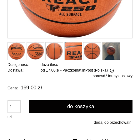
Dostępność:
duża ilość
Dostawa:
od 17,00 zł
- Paczkomat InPost
(Polska)
sprawdź formy dostawy
Cena nie zawiera ewentualnych kosztów płatności
169,00 zł
Cena:
do koszyka
szt.
dodaj do przechowalni