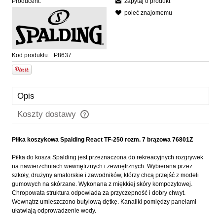
Producent:
zapytaj o produkt
poleć znajomemu
Kod produktu:
P8637
Opis
Koszty dostawy
Cena nie zawiera ewentualnych kosztów płatności
Piłka koszykowa Spalding React TF-250 rozm. 7 brązowa 76801Z
Piłka do kosza Spalding jest przeznaczona do rekreacyjnych rozgrywek
na nawierzchniach wewnętrznych i zewnętrznych. Wybierana przez
szkoły, drużyny amatorskie i zawodników, którzy chcą przejść z modeli
gumowych na skórzane. Wykonana z miękkiej skóry kompozytowej.
Chropowata struktura odpowiada za przyczepność i dobry chwyt.
Wewnątrz umieszczono butylową dętkę. Kanaliki pomiędzy panelami
ułatwiają odprowadzenie wody.