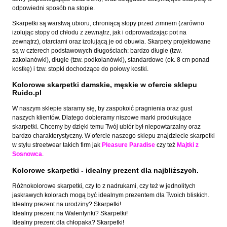
odpowiedni sposób na stopie.
Skarpetki są warstwą ubioru, chroniącą stopy przed zimnem (zarówno
izolując stopy od chłodu z zewnątrz, jak i odprowadzając pot na
zewnątrz), otarciami oraz izolującą je od obuwia. Skarpety projektowane
są w czterech podstawowych długościach: bardzo długie (tzw.
zakolanówki), długie (tzw. podkolanówki), standardowe (ok. 8 cm ponad
kostkę) i tzw. stopki dochodzące do połowy kostki.
Kolorowe skarpetki damskie, męskie w ofercie sklepu
Ruido.pl
W naszym sklepie staramy się, by zaspokoić pragnienia oraz gust
naszych klientów. Dlatego dobieramy niszowe marki produkujące
skarpetki. Chcemy by dzięki temu Twój ubiór był niepowtarzalny oraz
bardzo charakterystyczny. W ofercie naszego sklepu znajdziecie skarpetki
w stylu streetwear takich firm jak
Pleasure Paradise
czy też
Majtki z
Sosnowca
.
Kolorowe skarpetki - idealny prezent dla najbliższych.
Różnokolorowe skarpetki, czy to z nadrukami, czy też w jednolitych
jaskrawych kolorach mogą być idealnym prezentem dla Twoich bliskich.
Idealny prezent na urodziny? Skarpetki!
Idealny prezent na Walentynki? Skarpetki!
Idealny prezent dla chłopaka? Skarpetki!