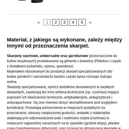
«
1
2
3
4
5
»
Materiał, z jakiego są wykonane, zależy między
innymi od przeznaczenia skarpet.
Skarpety sportowe, uniwersalne oraz garniturowe
(przeznaczone do
butów wizytowych) produkowane są głównie z bawełny (Fildekos i często
z dodatkami poliamidu, nylonu, spandexu).
Materiałem stosowanym do produkcji skarpet specjalizowanych (do
butów górskich i narciarskich) bardzo często bywa różnego rodzaju
wełna.
Skarpety specjalizowane, oprócz dodatków stosowanych w zwykłych
skarpetach, zawierają też inne włókna techniczne (np. coolmax) mające
poprawić ich właściwości termiczne, antybakteryjne, antygrzybicze i
antyzapachowe. Są one również dosyć skomplikowane pod względem
konstrukcji. Posiadają wzmocnienia w miejscach podatnych na
przecieranie, obszary zwiększonej grubości, wstawki z materiałów
ułatwiających odprowadzanie potu i nadmiaru ciepła (coolmax) w
miejscach najbardziej narażonych na to zjawisko (grzbiet stopy), płaskie
szwy (zapobiegające obtarciom), oraz ściągacze utrzymujące skarpetę w