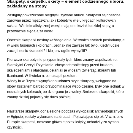
Skarpety, skarpetki, skiety – element codziennego ubioru,
zakładany na stopy.
Zastąpiły powszechnie niegdyś używane onuce. Skarpetki są noszone
zarówno przez mężczyzn, jak i kobiety w wielu kręgach kulturowych
świata. W minimalistycznej wersji mają one kształt ludzkiej stopy, a
przeważnie sięgają za kostki.
Obecnie skarpetki nosimy każdego dnia. W swoich szafach posiadamy je
w wielu fasonach i kolorach. Jednak nie zawsze tak było. Kiedy ludzie
zaczęli nosić skarpetki? I kto je w ogóle wymyślił?
Pierwsze skarpety nie przypominały tych, które znamy współcześnie.
Starożytni Grecy i Rzymianie, chcąc ochronić stopy przed brudem,
skaleczeniami i otarciami, osłaniali je włosami zwierząt, skórami lub
tkaninami. W II wieku n. e. nastąpił przełom.
Wtedy to w Rzymie wymyślono
udones
-szyte skarpety, wciągane na
stopy, kształtem bardzo przypominające współczesne. Były one jednak w
neutralnych kolorach, bo dziergano je z wełny. Śmieszne skarpetki, które
znamy dzisiaj pojawiły się dużo później.
Najstarsze skarpety, odnalezione podczas wykopalisk archeologicznych
w Egipcie, zostały wykonane na drutach. Pojawiające się ok. V w. n. e. w
Europie skarpetki, noszone głównie przez księży, uchodziły za symbol
czystości.