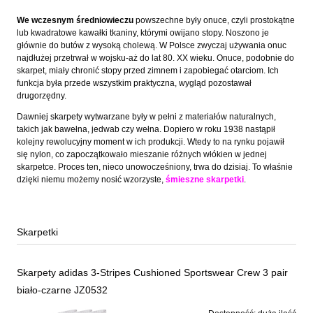
We wczesnym średniowieczu
powszechne były onuce, czyli prostokątne
lub kwadratowe kawałki tkaniny, którymi owijano stopy. Noszono je
głównie do butów z wysoką cholewą. W Polsce zwyczaj używania onuc
najdłużej przetrwał w wojsku-aż do lat 80. XX wieku. Onuce, podobnie do
skarpet, miały chronić stopy przed zimnem i zapobiegać otarciom. Ich
funkcja była przede wszystkim praktyczna, wygląd pozostawał
drugorzędny.
Dawniej skarpety wytwarzane były w pełni z materiałów naturalnych,
takich jak bawełna, jedwab czy wełna. Dopiero w roku 1938 nastąpił
kolejny rewolucyjny moment w ich produkcji. Wtedy to na rynku pojawił
się nylon, co zapoczątkowało mieszanie różnych włókien w jednej
skarpetce. Proces ten, nieco unowocześniony, trwa do dzisiaj. To właśnie
dzięki niemu możemy nosić wzorzyste,
śmieszne skarpetki
.
Skarpetki
Skarpety adidas 3-Stripes Cushioned Sportswear Crew 3 pair
biało-czarne JZ0532