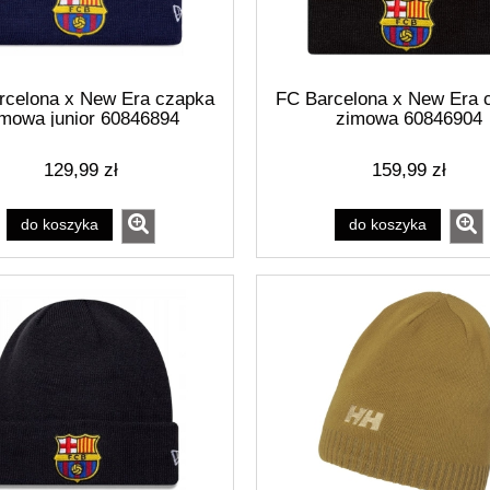
rcelona x New Era czapka
FC Barcelona x New Era 
imowa junior 60846894
zimowa 60846904
129,99 zł
159,99 zł
do koszyka
do koszyka