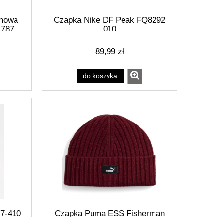
imowa
Czapka Nike DF Peak FQ8292
 787
010
89,99 zł
do koszyka
rna
Koszulka męska Ozoshi TSH01
Bluza męska 
granatowa OZ93786
granatow
53,10 zł
143,
59,00 zł
Cena regularna:
Cena regularn
53,10 zł
Najniższa cena:
Najniższa cen
do koszyka
do ko
7-410
Czapka Puma ESS Fisherman