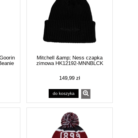
Goorin
Mitchell &amp; Ness czapka
Beanie
zimowa HK12192-MNNBLCK
K
149,99 zł
do koszyka