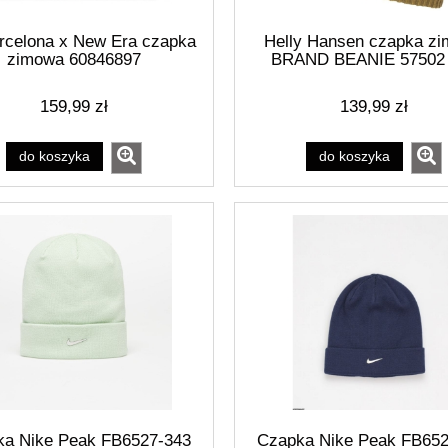
rcelona x New Era czapka
Helly Hansen czapka z
zimowa 60846897
BRAND BEANIE 57502
159,99 zł
139,99 zł
do koszyka
do koszyka
a męska Ozoshi TSH04
Bluza męska Ozoshi Brazos cza
czarna OZ93791
OZ93898
53,10 zł
143,10 zł
59,00 zł
159,00 zł
a regularna:
Cena regularna:
53,10 zł
143,10 zł
niższa cena:
Najniższa cena:
do koszyka
do koszyka
ka Nike Peak FB6527-343
Czapka Nike Peak FB652