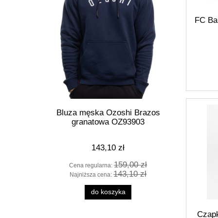
FC Ba
Bluza męska Ozoshi Brazos
Koszulk
granatowa OZ93903
143,10 zł
159,00 zł
Cena regularna:
Cen
143,10 zł
Najniższa cena:
Naj
do koszyka
Czap