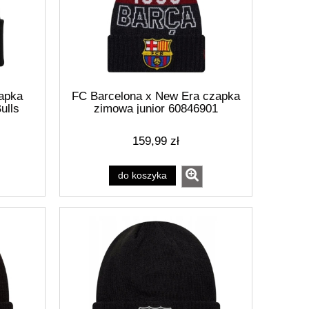
zapka
FC Barcelona x New Era czapka
ulls
zimowa junior 60846901
K
159,99 zł
do koszyka