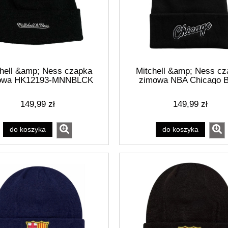
hell &amp; Ness czapka
Mitchell &amp; Ness c
owa HK12193-MNNBLCK
zimowa NBA Chicago B
HK12936-CBUBLC
149,99 zł
149,99 zł
do koszyka
do koszyka