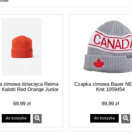
mowe
a zimowa dziecięca Reima
Czapka zimowa Bauer NE
 Kalotti Red Orange Junior
Knit 1059454
 certyfikowanej wełny
ańczowa (5300232A-2820)
69,99 zł
89,99 zł
do koszyka
do koszyka