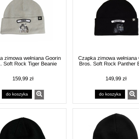
a zimowa wełniana Goorin
Czapka zimowa wełniana 
. Soft Rock Tiger Beanie
Bros. Soft Rock Panther 
Silver - 107-1798-SIL
Black - 107-1796-BL
159,99 zł
149,99 zł
do koszyka
do koszyka