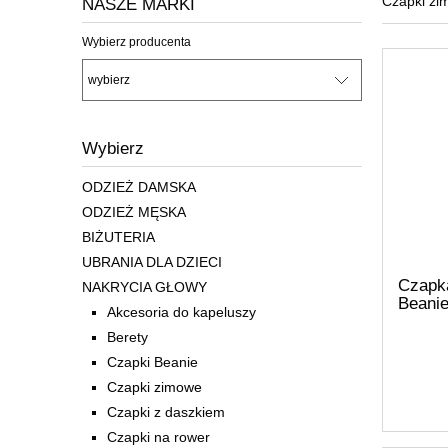
Czapki zi
NASZE MARKI
Wybierz producenta
Wybierz
ODZIEŻ DAMSKA
ODZIEŻ MĘSKA
BIŻUTERIA
UBRANIA DLA DZIECI
Czapk
NAKRYCIA GŁOWY
Beanie
Akcesoria do kapeluszy
z
Berety
pomar
Czapki Beanie
Czapki zimowe
Czapki z daszkiem
Czapki na rower